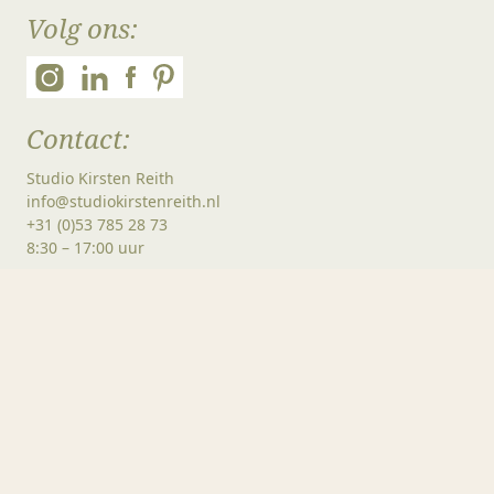
Volg ons:
Contact:
Studio Kirsten Reith
info@studiokirstenreith.nl
+31 (0)53 785 28 73
8:30 – 17:00 uur
Bezoekadres:
Studio Kirsten Reith
Gentiaan 1A
7483 AN Haaksbergen
(uitsluitend op afspraak)
Overig: