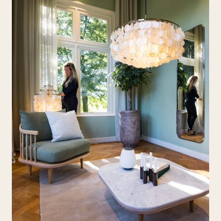
objecten die jouw interieur een unieke uitstraling
geven.
Mijn carrière startte ik in de Randstad als interior &
product designer bij bekende interieurdesigners
en architecten. In 2020 keerde ik terug naar Oost-
Nederland en zette mijn eigen interieurstudio op.
Mijn specialisme is het tot in detail ontwerpen van
exclusieve interieurs, keukens, luxe badkamers en
ander maatwerk.
Aan de Jan des Bouvrie Academie volgde ik de
hbo-opleiding Interior Design en Styling. Bij
Academie Artemis in Amsterdam specialiseerde ik
me in de integratie van interieurontwerp en
interieurstyling. Een combinatie die zorgt voor
een huis met een thuisgevoel.